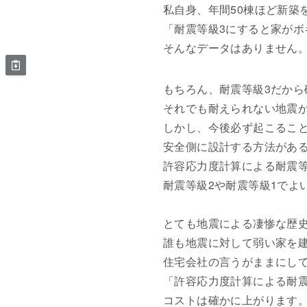
私自身、年間50棟ほど新築
「耐震等級3にすると家が
そんなデータはありません
もちろん、耐震等級3だか
それでも耐えられない地震
しかし、今後必ず起こるこ
安全側に設計する方法があ
許容応力度計算による耐震
耐震等級2や耐震等級1でよ
とても地震による凄惨な歴
誰も地震に対して弱い家を
住宅会社の言うがままにし
「許容応力度計算による耐
コストは確かに上がります