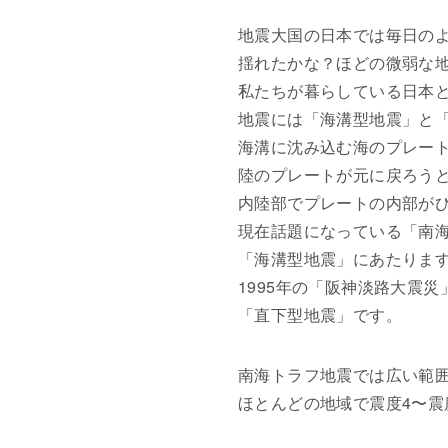
地震大国の日本では毎日の
揺れたかな？ほどの微弱な
私たちが暮らしている日本
地震には「海溝型地震」と「
海溝に沈み込む海のプレー
陸のプレートが元に戻ろう
内陸部でプレートの内部が
現在話題になっている「南海
「海溝型地震」にあたりま
1995年の「阪神淡路大震災
「直下型地震」です。
南海トラフ地震では広い範
ほとんどの地域で震度4〜震