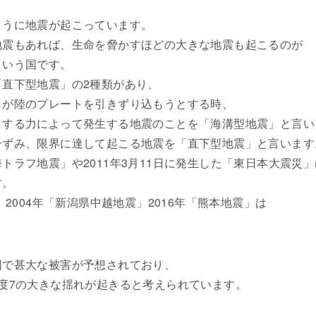
ように地震が起こっています。
地震もあれば、生命を脅かすほどの大きな地震も起こるのが
という国です。
直下型地震」の2種類があり、
トが陸のプレートを引きずり込もうとする時、
とする力によって発生する地震のことを「海溝型地震」と言い
ひずみ、限界に達して起こる地震を「直下型地震」と言います
トラフ地震」や2011年3月11日に発生した「東日本大震災」
す。
」2004年「新潟県中越地震」2016年「熊本地震」は
囲で甚大な被害が予想されており、
度7の大きな揺れが起きると考えられています。