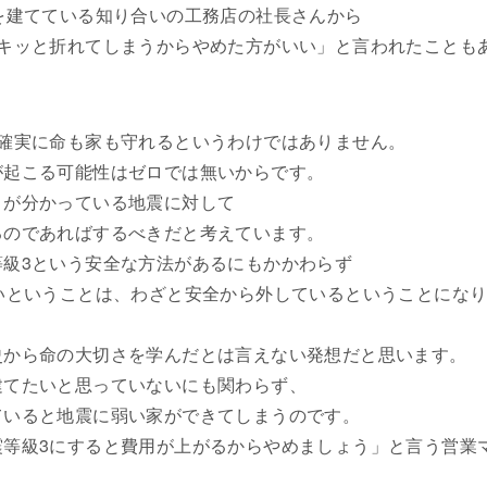
を建てている知り合いの工務店の社長さんから
ボキッと折れてしまうからやめた方がいい」と言われたことも
。
ら確実に命も家も守れるというわけではありません。
が起こる可能性はゼロでは無いからです。
とが分かっている地震に対して
るのであればするべきだと考えています。
等級3という安全な方法があるにもかかわらず
いということは、わざと安全から外しているということにな
史から命の大切さを学んだとは言えない発想だと思います。
建てたいと思っていないにも関わらず、
ていると地震に弱い家ができてしまうのです。
震等級3にすると費用が上がるからやめましょう」と言う営業
。