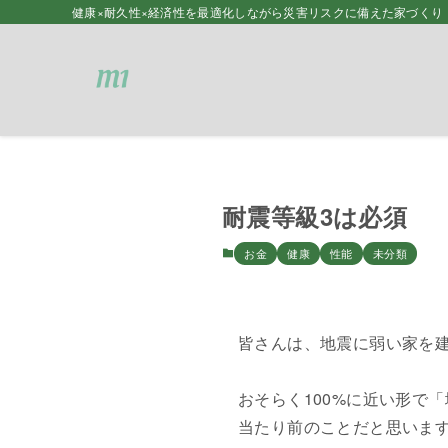
健康×耐久性×経済性を最適化しながら災害リスクに備えた家づくり 
耐震等級3は必須
お金
健康
性能
未分類
皆さんは、地震に弱い家を
おそらく100%に近い形で
当たり前のことだと思いま