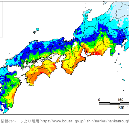
ページより引用(https://www.bousai.go.jp/jishin/nankai/nankaitrough_