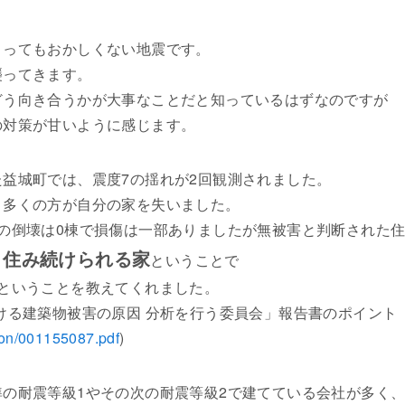
こってもおかしくない地震です。
襲ってきます。
どう向き合うかが大事なことだと知っているはずなのですが
の対策が甘いように感じます。
益城町では、震度7の揺れが2回観測されました。
、多くの方が自分の家を失いました。
の倒壊は0棟で損傷は一部ありましたが無被害と判断された
住み続けられる家
、
ということで
ということを教えてくれました。
ける建築物被害の原因 分析を行う委員会」報告書のポイント
mon/001155087.pdf
)
の耐震等級1やその次の耐震等級2で建てている会社が多く