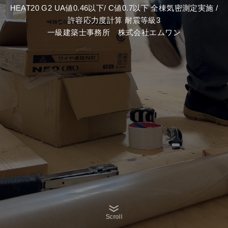
HEAT20 G2 UA値0.46以下/ C値0.7以下 全棟気密測定実施 /
許容応力度計算 耐震等級3
一級建築士事務所 株式会社エムワン
Scroll