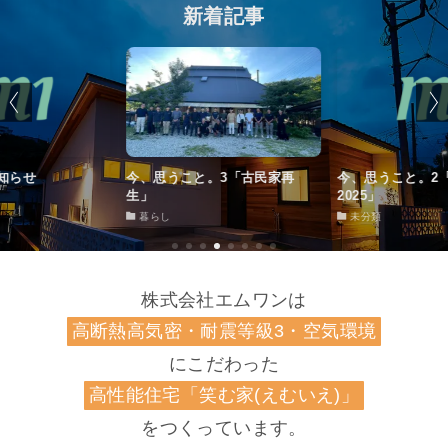
新着記事
こと。3「古民家再
今、思うこと。2「暑すぎる夏
笑む家「クー
2025」
未分類
未分類
株式会社エムワンは
高断熱高気密・耐震等級3・空気環境
にこだわった
高性能住宅「笑む家(えむいえ)」
をつくっています。